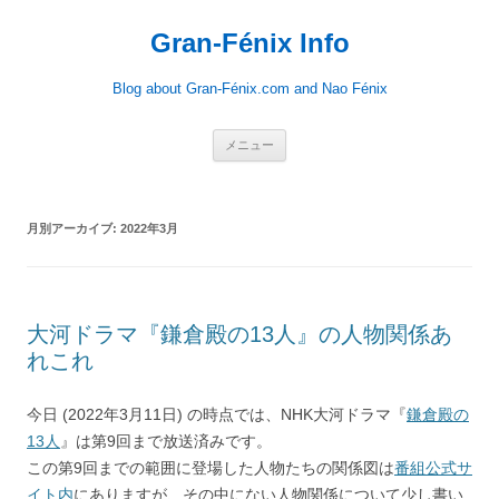
Gran-Fénix Info
Blog about Gran-Fénix.com and Nao Fénix
コ
メニュー
ン
テ
ン
ツ
へ
月別アーカイブ:
2022年3月
ス
キ
ッ
プ
大河ドラマ『鎌倉殿の13人』の人物関係あ
れこれ
今日 (2022年3月11日) の時点では、NHK大河ドラマ『
鎌倉殿の
13人
』は第9回まで放送済みです。
この第9回までの範囲に登場した人物たちの関係図は
番組公式サ
イト内
にありますが、その中にない人物関係について少し書い