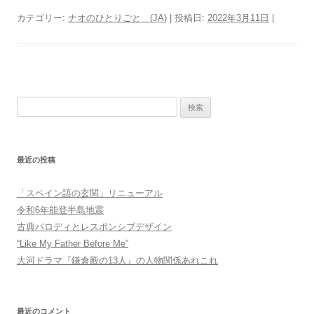
カテゴリー:
ナオのひとりごと (JA)
| 投稿日:
2022年3月11日
|
検
索:
最近の投稿
「スペイン語の玄関」リニューアル
令和6年能登半島地震
古典パロディとレスポンシブデザイン
“Like My Father Before Me”
大河ドラマ『鎌倉殿の13人』の人物関係あれこれ
最近のコメント